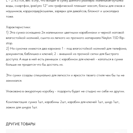
L - 27х37см, вес 85гр., что войдет в сумку данного размера: маленькая бутылка
воды, смартфон, ipad pro 12" или графический планшет wacom, боксы для очков и
наушников, кардхолдер/кошелек, зарядки для девайсов, блокнот и шоколадка
тоже.
Характеристики:
1) Эта сумка оснащена 2я маленькими цветными карабинами и черной матовой
влагостойкой молнией, сшита из легкого но прочного материала Neylon 15D Rip-
stop.
2) На сумочке имеются два кармана: 1 - под влагостойкой молнией для телефона,
документов, баблишка и ключей; 2 - внешний из прочной сетки для быстрого
доступа. А еще в ней есть ремешок с карабином для ключей - капаться в сумке
больше не придется что бы достать их.
Эти сумки создаы специально для легкости и яркости твоего стиля чем бы ты не
занимался.
Упакована в аккуратную коробку - подарить будет не стыдно ни себе ни другим.
Комплектация: сумка 1шт., карабины 2шт., карабин для ключей 1шт., шнур 1шт.,
зажим для шнура 1шт.
ДРУГИЕ ТОВАРЫ