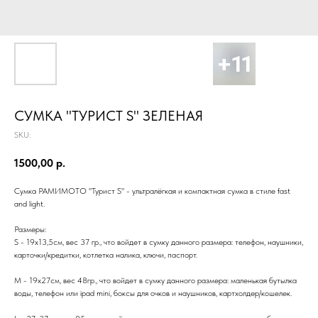
СУМКА "ТУРИСТ S" ЗЕЛЕНАЯ
SKU:
1500,00
р.
Сумка РАМИМОТО "Турист S" - ультралёгкая и компактная сумка в стиле fast
and light.
Размеры:
S - 19х13,5см, вес 37 гр., что войдет в сумку данного размера: телефон, наушники,
карточки/кредитки, котлетка налика, ключи, паспорт.
M - 19х27см, вес 48гр., что войдет в сумку данного размера: маленькая бутылка
воды, телефон или ipad mini, боксы для очков и наушников, картхолдер/кошелек.