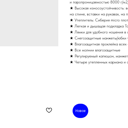
и паропроницаемостью 8000 г/м2
★ Высокая износоустойчивость: в
на спине, вставки на рукавах, на 
★ Утеплитель: Сиберия micro пло
★ Легкая и дышащая подкладка Ta
★ Лямки для удобного ношения в
★ Снегозащитные манжеты/юбки у
★ Влагозащитная проклейка всех
★ Все молнии влагозащитные
★ Регулируемый капюшон, манжеты
★ Четыре утепленных кармана и о
Новое