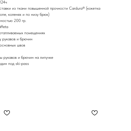
/24ч
ставки из ткани повышенной прочности Cardura® (кокетка
попе, коленях и по низу брюк)
тностью 200 гр.
ffeta
 отапливаемых помещениях
 рукавов и брючин
 основных швов
 рукавов и брючин на липучке
дин под ski-pass