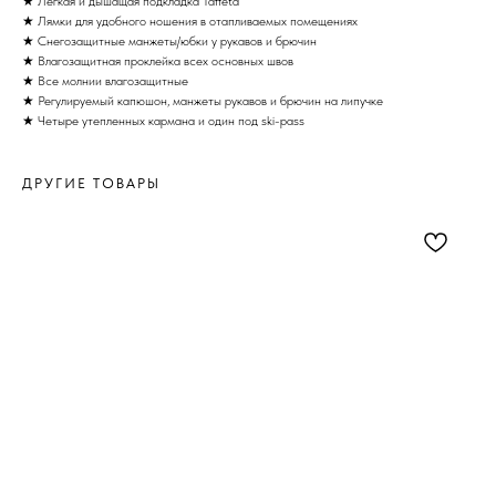
★ Легкая и дышащая подкладка Taffeta
★ Лямки для удобного ношения в отапливаемых помещениях
★ Снегозащитные манжеты/юбки у рукавов и брючин
★ Влагозащитная проклейка всех основных швов
★ Все молнии влагозащитные
★ Регулируемый капюшон, манжеты рукавов и брючин на липучке
★ Четыре утепленных кармана и один под ski-pass
ДРУГИЕ ТОВАРЫ