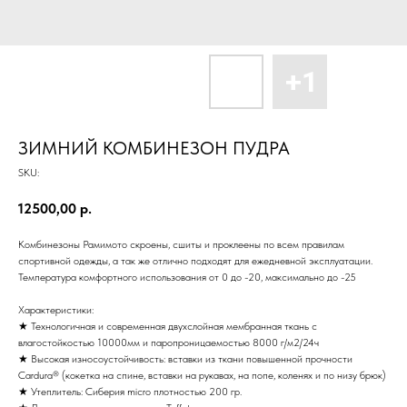
ЗИМНИЙ КОМБИНЕЗОН ПУДРА
SKU:
12500,00
р.
Комбинезоны Рамимото скроены, сшиты и проклеены по всем правилам
спортивной одежды, а так же отлично подходят для ежедневной эксплуатации.
Температура комфортного использования от 0 до -20, максимально до -25
Характеристики:
★ Технологичная и современная двухслойная мембранная ткань с
влагостойкостью 10000мм и паропроницаемостью 8000 г/м2/24ч
★ Высокая износоустойчивость: вставки из ткани повышенной прочности
Cardura® (кокетка на спине, вставки на рукавах, на попе, коленях и по низу брюк)
★ Утеплитель: Сиберия micro плотностью 200 гр.