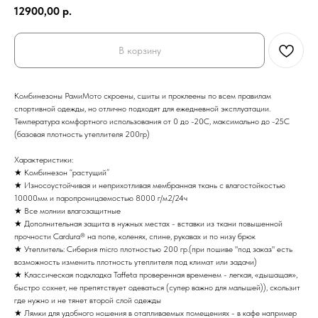
12900,00
р.
В корзину
Комбинезоны РамиМото скроены, сшиты и проклеены по всем правилам
спортивной одежды, но отлично подходят для ежедневной эксплуатации.
Температура комфортного использования от 0 до -20С, максимально до -25С
(базовая плотность утеплителя 200гр)
Характеристики:
★ Комбинезон “растущий”
★ Износоустойчивая и неприхотливая мембранная ткань с влагостойкостью
10000мм и паропроницаемостью 8000 г/м2/24ч
★ Все молнии влагозащитные
★ Дополнительная защита в нужных местах - вставки из ткани повышенной
прочности Cardura® на попе, коленях, спине, рукавах и по низу брюк
★ Утеплитель: Сиберия micro плотностью 200 гр.(при пошиве "под заказ" есть
возможность изменить плотность утеплителя под климат или задачи)
★ Классическая подкладка Taffeta проверенная временем - легкая, «дышащая»,
быстро сохнет, не препятствует одеваться (супер важно для малышей)), скользит
где нужно и не тянет второй слой одежды
★ Лямки для удобного ношения в отапливаемых помещениях - в кафе например